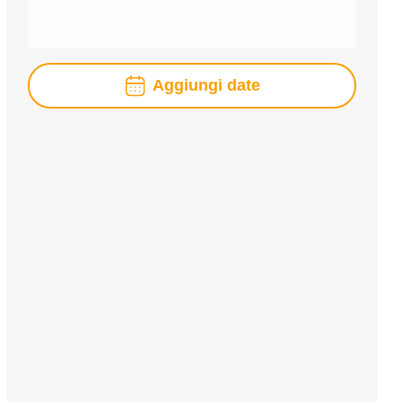
Aggiungi date
agosto
2026
lun
mar
mer
gio
ven
sab
dom
1
2
3
4
5
6
7
8
9
10
11
12
13
14
15
16
17
18
19
20
21
22
23
24
25
26
27
28
29
30
31