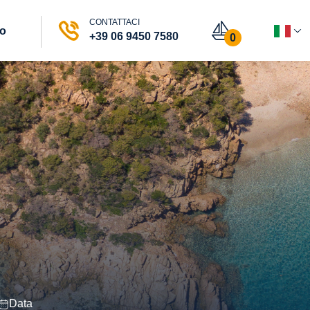
CONTATTACI
vo
+39 06 9450 7580
0
Data