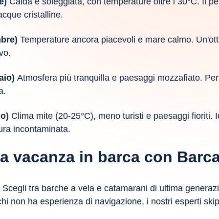
e)
Calda e soleggiata, con temperature oltre i 30°C. Il pe
cque cristalline.
mbre)
Temperature ancora piacevoli e mare calmo. Un'otti
vo.
aio)
Atmosfera più tranquilla e paesaggi mozzafiato. Per
a.
io)
Clima mite (20-25°C), meno turisti e paesaggi fioriti. 
atura incontaminata.
una vacanza in barca con Barc
Scegli tra barche a vela e catamarani di ultima generaz
hi non ha esperienza di navigazione, i nostri esperti ski