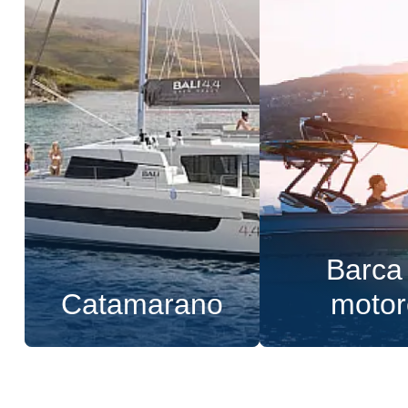
Barca
Catamarano
motor