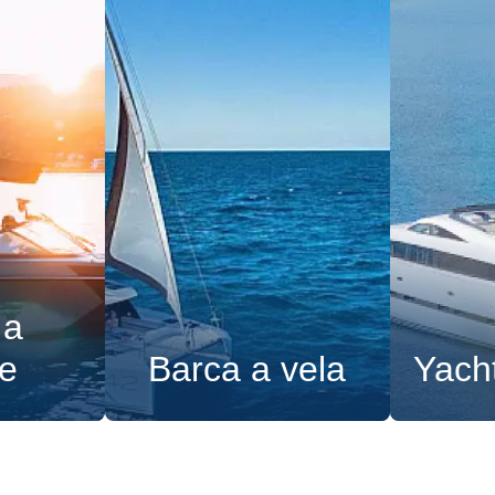
 a
e
Barca a vela
Yach