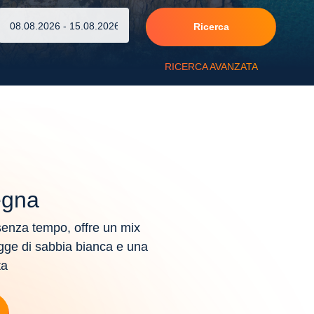
Ricerca
RICERCA AVANZATA
degna
senza tempo, offre un mix
iagge di sabbia bianca e una
ta