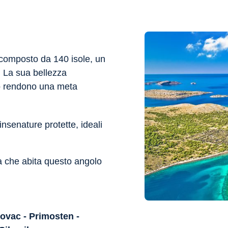
 composto da 140 isole, un
. La sua bellezza
 lo rendono una meta
insenature protette, ideali
a che abita questo angolo
rovac - Primosten -