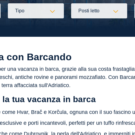
Tipo
Posti letto
zia con Barcando
er una vacanza in barca, grazie alla sua costa frastagliata
oreschi, antiche rovine e panorami mozzafiato. Con Barcan
erra affacciata sull'Adriatico.
 la tua vacanza in barca
e come Hvar, Brač e Korčula, ognuna con il suo fascino u
sclusive e porti incantevoli, perfetti per un tuffo rinfresc
che come Dubrovnik, la perla dell'Adriatico, e immergiti in