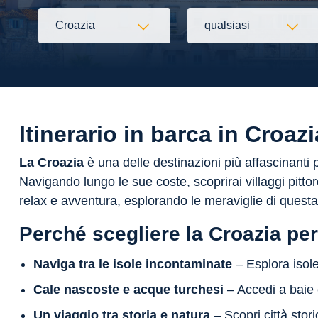
Croazia
qualsiasi
Flessibilità
Itinerario in barca in Croa
La Croazia
è una delle destinazioni più affascinanti p
Navigando lungo le sue coste, scoprirai villaggi pitt
relax e avventura, esplorando le meraviglie di questa t
Perché scegliere la Croazia per
Naviga tra le isole incontaminate
– Esplora isol
Cale nascoste e acque turchesi
– Accedi a baie e
Un viaggio tra storia e natura
– Scopri città stori