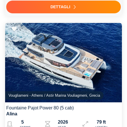
DETTAGLI
Vougliameni - Athens / Astir Marina Vouliagmeni, Grecia
Fountaine Pajot Power 80 (5 cab)
Alina
5
2026
79 ft