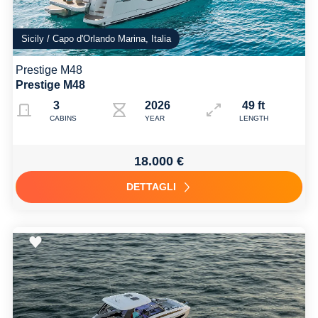
Sicily / Capo d'Orlando Marina, Italia
Prestige M48
Prestige M48
3
2026
49 ft
CABINS
YEAR
LENGTH
18.000 €
DETTAGLI