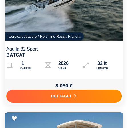
Corsica / Ajaccio / Port Tino Rossi, Francia
Aquila 32 Sport
BATCAT
1
2026
32 ft
CABINS
YEAR
LENGTH
8.050 €
DETTAGLI