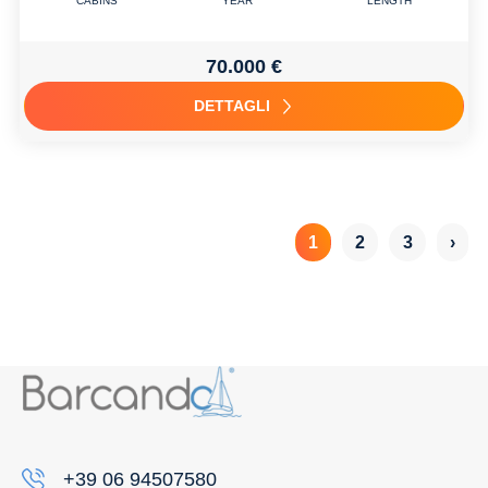
CABINS
YEAR
LENGTH
70.000 €
DETTAGLI
1
2
3
›
+39 06 94507580