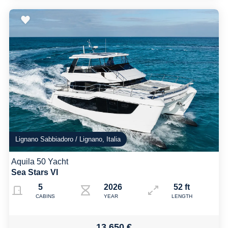
Lignano Sabbiadoro / Lignano, Italia
Aquila 50 Yacht
Sea Stars VI
5
2026
52 ft
CABINS
YEAR
LENGTH
13.650 €