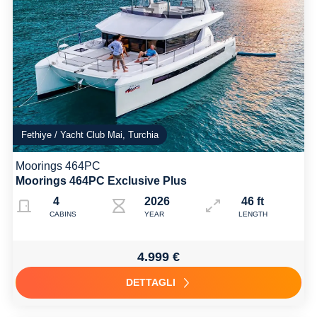
Fethiye / Yacht Club Mai, Turchia
Moorings 464PC
Moorings 464PC Exclusive Plus
4
2026
46 ft
CABINS
YEAR
LENGTH
4.999 €
DETTAGLI