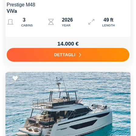
Prestige M48
ViVa
3
2026
49 ft
CABINS
YEAR
LENGTH
14.000 €
DETTAGLI