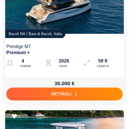
Bacoli NA / Baia di Bacoli, Italia
Prestige M7
Premium +
4
2026
59 ft
CABINS
YEAR
LENGTH
35.000 €
DETTAGLI