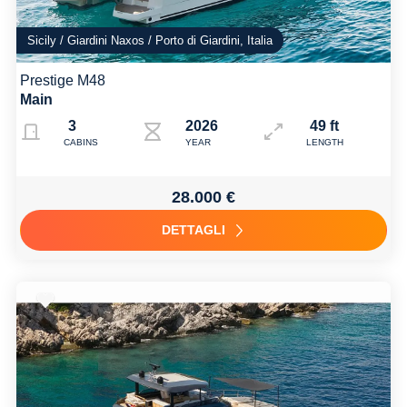
Sicily / Giardini Naxos / Porto di Giardini, Italia
Prestige M48
Main
3
2026
49 ft
CABINS
YEAR
LENGTH
28.000 €
DETTAGLI