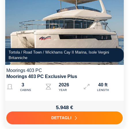
Tortola / Road Town / Wickhams Cay II Marina, Isole Vergini
Britanniche
Moorings 403 PC
Moorings 403 PC Exclusive Plus
3
2026
40 ft
CABINS
YEAR
LENGTH
5.948 €
DETTAGLI