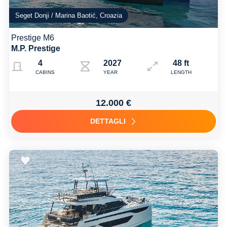
Seget Donji / Marina Baotić, Croazia
Prestige M6
M.P. Prestige
4
2027
48 ft
CABINS
YEAR
LENGTH
12.000 €
DETTAGLI