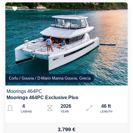
Corfu / Gouvia / D-Marin Marina Gouvia, Grecia
Moorings 464PC
Moorings 464PC Exclusive Plus
4
2026
46 ft
CABINS
YEAR
LENGTH
3.799 €