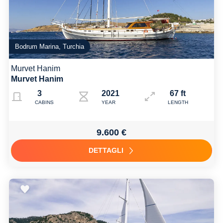
Bodrum Marina, Turchia
Murvet Hanim
Murvet Hanim
3
2021
67 ft
CABINS
YEAR
LENGTH
9.600 €
DETTAGLI