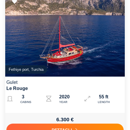
Fethiye port, Turchia
Gulet
Le Rouge
3
2020
55 ft
CABINS
YEAR
LENGTH
6.300 €
DETTAGLI