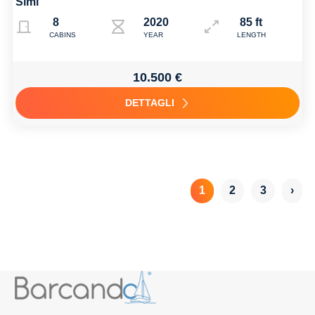
Simi
8
2020 Refit:2022
85 ft
CABINS
YEAR
LENGTH
10.500 €
DETTAGLI
1
2
3
›