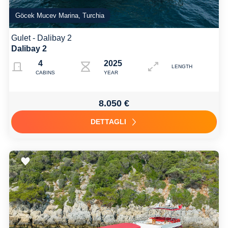
Göcek Mucev Marina, Turchia
Gulet - Dalibay 2
Dalibay 2
4
2025
LENGTH
CABINS
YEAR
8.050 €
DETTAGLI