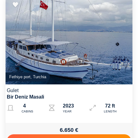
Fethiye port, Turchia
Gulet
Bir Deniz Masali
4
2023
72 ft
CABINS
YEAR
LENGTH
6.650 €