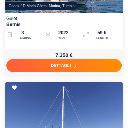
Göcek / D-Marin Göcek Marina, Turchia
Gulet
Bernis
3
2022
59 ft
CABINS
YEAR
LENGTH
7.350 €
DETTAGLI