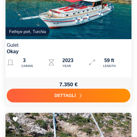
Fethiye port, Turchia
Gulet
Okay
3
2023
59 ft
CABINS
YEAR
LENGTH
7.350 €
DETTAGLI