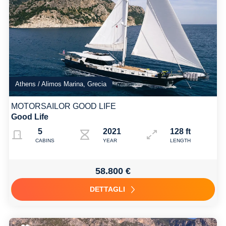
Athens / Alimos Marina, Grecia
MOTORSAILOR GOOD LIFE
Good Life
5
2021
128 ft
CABINS
YEAR
LENGTH
58.800 €
DETTAGLI