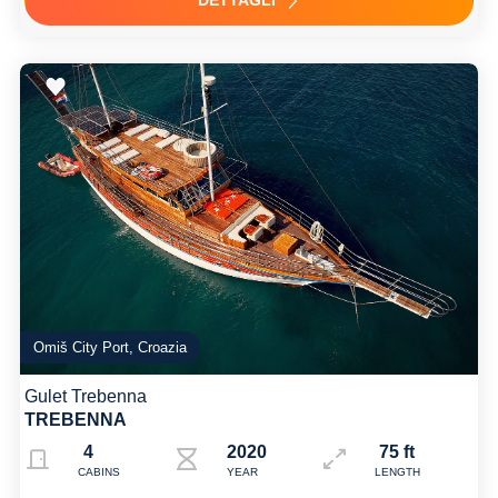
Omiš City Port, Croazia
Gulet Trebenna
TREBENNA
4
2020 refit
75 ft
CABINS
YEAR
LENGTH