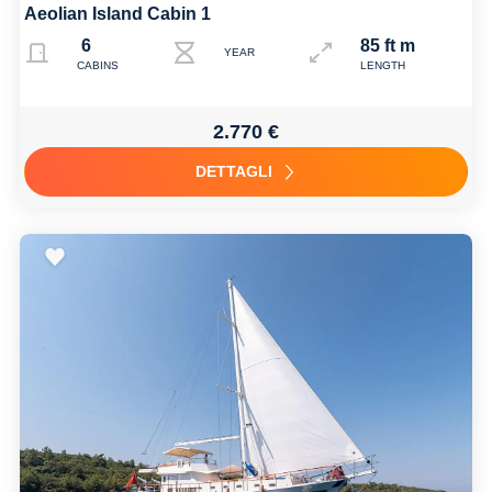
Aeolian Island Cabin 1
6
85 ft m
YEAR
CABINS
LENGTH
2.770 €
DETTAGLI