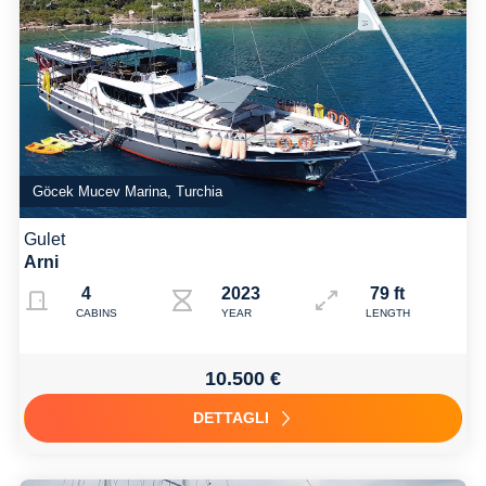
Göcek Mucev Marina, Turchia
Gulet
Arni
4
2023
79 ft
CABINS
YEAR
LENGTH
10.500 €
DETTAGLI