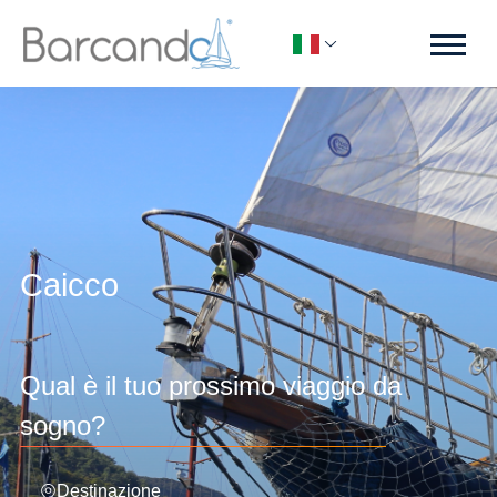
Caicco
Qual è il tuo prossimo viaggio da
sogno?
Destinazione